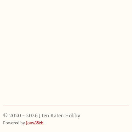
e
e
h
e
l
e
a
l
e
l
r
e
n
e
n
© 2020 - 2026 J ten Katen Hobby
Powered by
JouwWeb