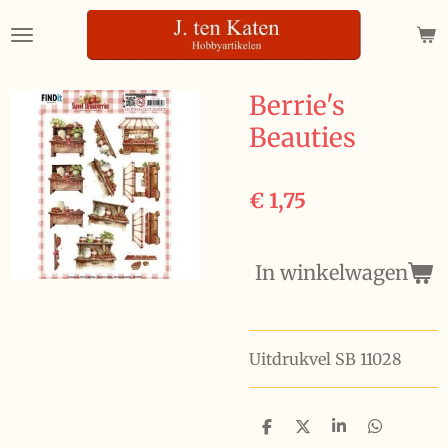
Ga
direct
naar
de
Berrie's
hoofdinhoud
Beauties
€ 1,75
In winkelwagen
Uitdrukvel SB 11028
D
D
S
D