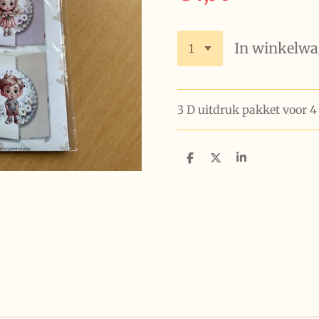
In winkelw
3 D uitdruk pakket voor 4
D
D
S
e
e
h
l
e
a
e
l
r
n
e