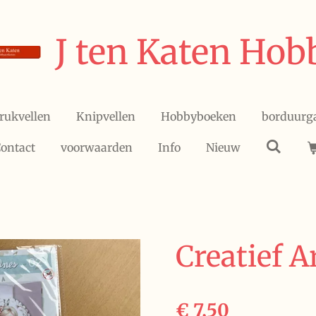
J ten Katen Hob
rukvellen
Knipvellen
Hobbyboeken
borduurg
ontact
voorwaarden
Info
Nieuw
Creatief A
€ 7,50