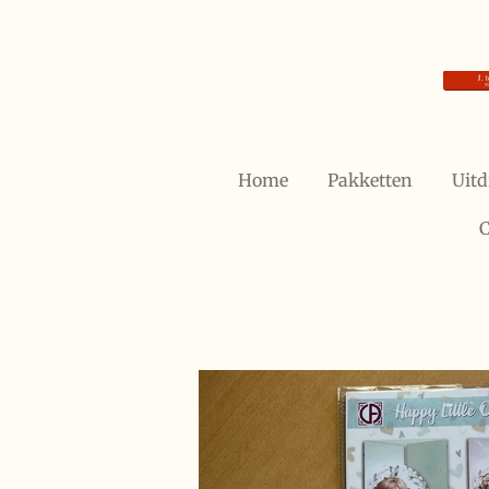
Ga
direct
naar
de
hoofdinhoud
Home
Pakketten
Uitd
C