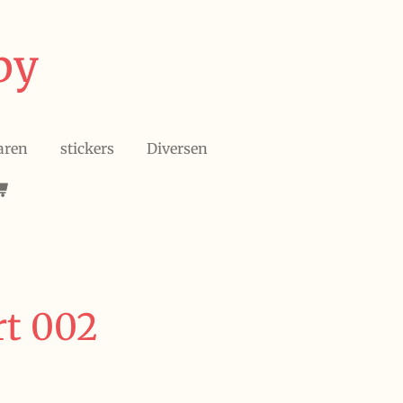
by
aren
stickers
Diversen
rt 002