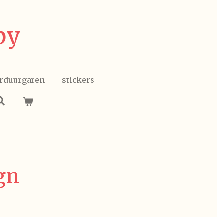
by
rduurgaren
stickers
gn