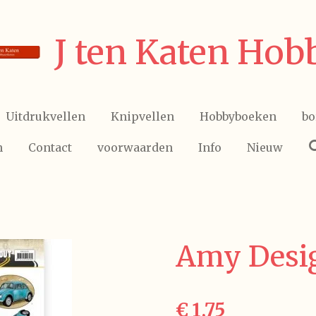
J ten Katen Hob
Uitdrukvellen
Knipvellen
Hobbyboeken
bo
n
Contact
voorwaarden
Info
Nieuw
Amy Desi
€ 1,75