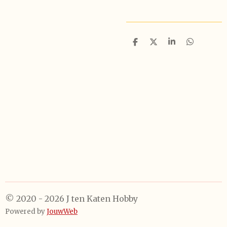
D
D
S
D
e
e
h
e
l
e
a
l
e
l
r
e
n
e
n
© 2020 - 2026 J ten Katen Hobby
Powered by
JouwWeb