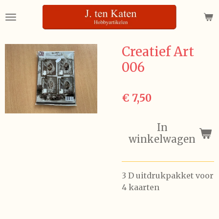
Ga
direct
naar
de
Creatief Art
hoofdinhoud
006
€ 7,50
In
winkelwagen
3 D uitdrukpakket voor
4 kaarten