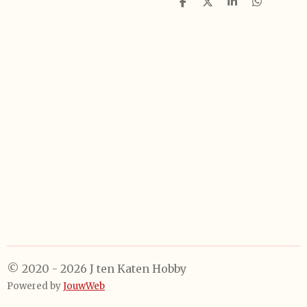
D
D
S
D
e
e
h
e
l
e
a
l
e
l
r
e
n
e
n
© 2020 - 2026 J ten Katen Hobby
Powered by
JouwWeb