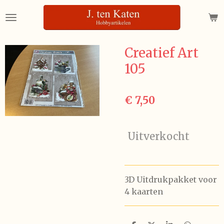
Ga
direct
naar
de
Creatief Art
hoofdinhoud
105
€ 7,50
Uitverkocht
3D Uitdrukpakket voor
4 kaarten