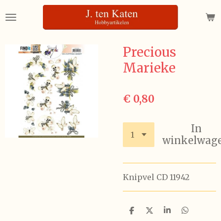
Ga
direct
naar
de
Precious
hoofdinhoud
Marieke
€ 0,80
In
winkelwag
Knipvel CD 11942
D
D
S
D