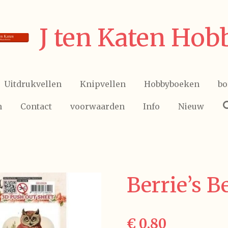
J ten Katen Hob
Uitdrukvellen
Knipvellen
Hobbyboeken
bo
n
Contact
voorwaarden
Info
Nieuw
Berrie’s B
€ 0,80