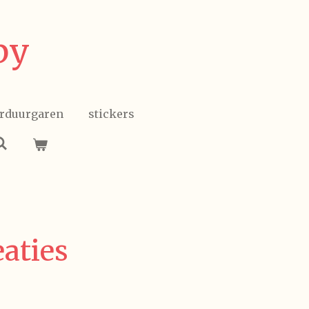
by
rduurgaren
stickers
eaties