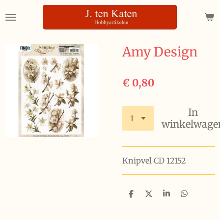
Ga
direct
naar
de
Amy Design
hoofdinhoud
€ 0,80
In
winkelwage
Knipvel CD 12152
D
D
S
D
e
e
h
e
l
e
a
l