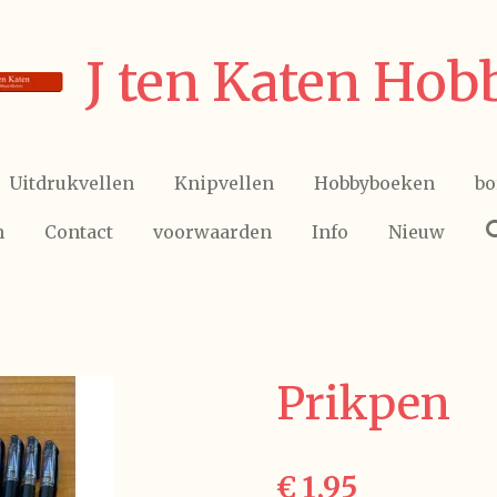
J ten Katen Hob
Uitdrukvellen
Knipvellen
Hobbyboeken
bo
n
Contact
voorwaarden
Info
Nieuw
Prikpen
€ 1,95