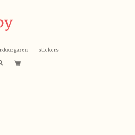
by
rduurgaren
stickers