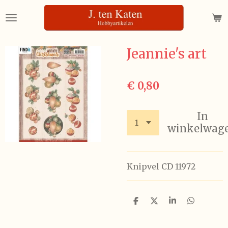
Ga
direct
naar
de
Jeannie's art
hoofdinhoud
€ 0,80
In
winkelwag
Knipvel CD 11972
D
D
S
D
e
e
h
e
l
e
a
l