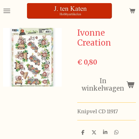
Ga
direct
naar
de
Ivonne
hoofdinhoud
Creation
€ 0,80
In
winkelwagen
Knipvel CD 11917
D
D
S
D