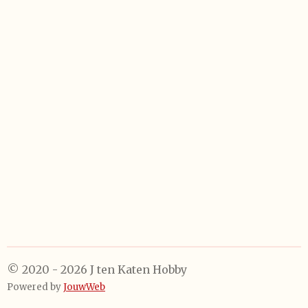
e
e
h
e
l
e
a
l
e
l
r
e
n
e
n
© 2020 - 2026 J ten Katen Hobby
Powered by
JouwWeb