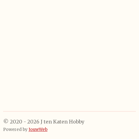
e
l
r
e
n
e
n
© 2020 - 2026 J ten Katen Hobby
Powered by
JouwWeb